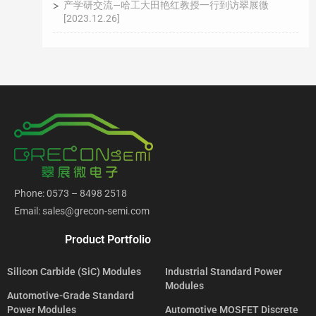
产学研交流—哈工大田艳红教授一行到访翠展微
[2023.12.26]
Phone: 0573 – 8498 2518
Email: sales@grecon-semi.com
Product Portfolio
Silicon Carbide (SiC) Modules
Industrial Standard Power
Modules
Automotive-Grade Standard
Power Modules
Automotive MOSFET Discrete