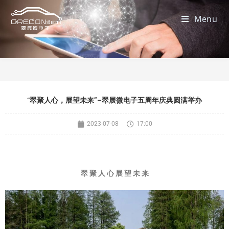
Menu
“翠聚人心，展望未来”–翠展微电子五周年庆典圆满举办
2023-07-08
17:00
翠
聚
人
心
展
望
未
来