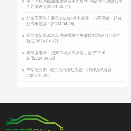
携一体化高性能逆变砖技术亮相2024全 球车规级功率
半导体峰会[2024.05.31]
北京国际汽车展览会2024盛大启幕，与翠展微一起共
赴汽车盛宴！[2024.04.26]
翠展微新能源汽车功率模块的关键技术突破与可靠性
验证[2024.04.12]
翠展微电子：把握市场发展脉搏，坚守“中国
芯”[2024.03.05]
产学研交流—哈工大田艳红教授一行到访翠展微
[2023.12.26]