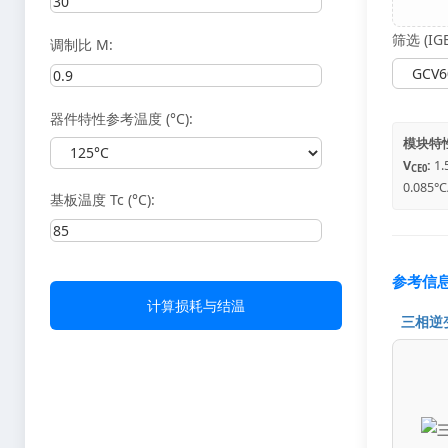
筛选 (I
调制比 M:
器件特性参考温度 (°C):
模块特性
V
:
1.
CE0
0.085°
基板温度 Tc (°C):
参考信
计算损耗与结温
三相逆