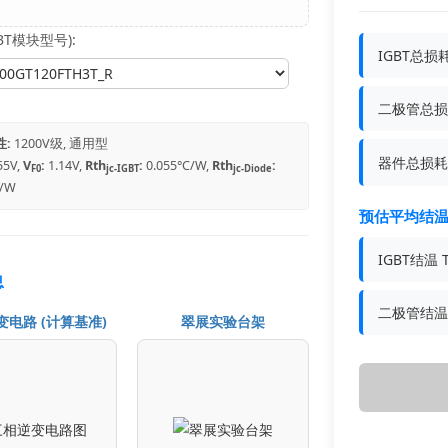
GBT模块型号):
IGBT总损耗 P
二极管总损耗 P
:
1200V级, 通用型
器件总损耗 P_
55V,
V
:
1.14V,
Rth
:
0.055°C/W,
Rth
:
F0
jc-IGBT
jc-Diode
C/W
预估平均结温
IGBT结温 Tj
息
二极管结温 T
变电路 (计算基准)
翠展实验台架