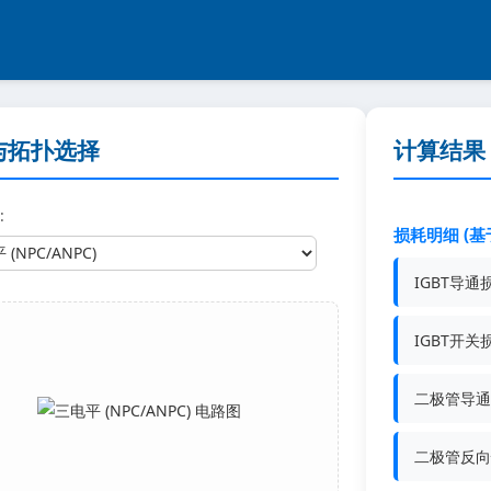
与拓扑选择
计算结果
:
损耗明细 (基
IGBT导通损
IGBT开关损
二极管导通损
二极管反向恢