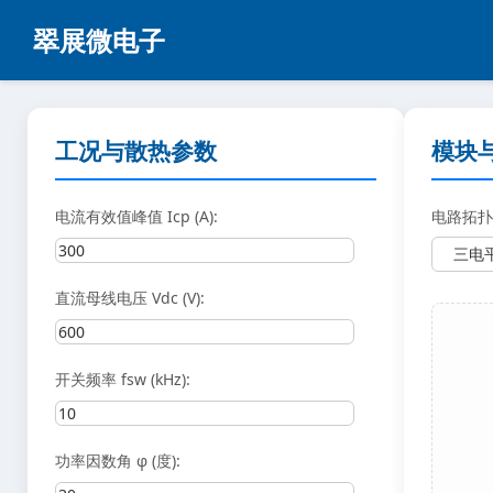
翠展微电子
工况与散热参数
模块
电流有效值峰值 Icp (A):
电路拓扑
直流母线电压 Vdc (V):
开关频率 fsw (kHz):
功率因数角 φ (度):