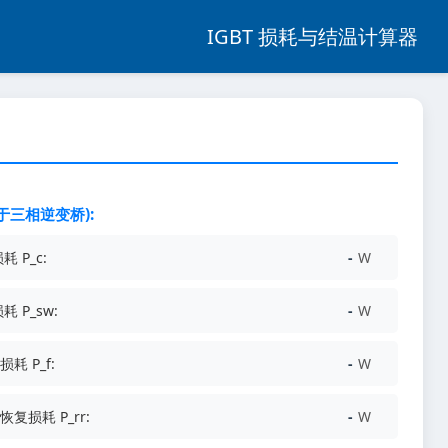
IGBT 损耗与结温计算器
于三相逆变桥):
耗 P_c:
-
W
耗 P_sw:
-
W
耗 P_f:
-
W
复损耗 P_rr:
-
W