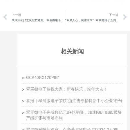
上一篇
下一篇
乘政策利好之风破竹建瓴，翠展微电子三期项目签约
“翠聚人心，展望未来”–翠展微电子五周年庆典圆满举办
相关新闻
GCP40GX120PIB1
翠展微电子恭祝大家：新春快乐，蛇年大吉！
喜报｜翠展微电子荣获“浙江省专精特新中小企业”称号
翠展微电子完成数亿元B+轮融资，加速IGBT&SiC模块
产能扩张与市场布局
翠展微科技新篇章，点亮慕尼黑电子展[2024.07.08]