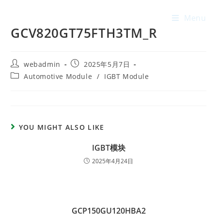
Menu
GCV820GT75FTH3TM_R
webadmin
2025年5月7日
Automotive Module
/
IGBT Module
YOU MIGHT ALSO LIKE
IGBT模块
2025年4月24日
GCP150GU120HBA2