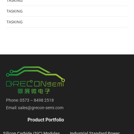
TASKING
TASKING
TASKING
Phone: 0573 – 8498 2518
Email: sales@grecon-semi.com
Product Portfolio
Silicon Carbide (SiC) Modules
Industrial Standard Power