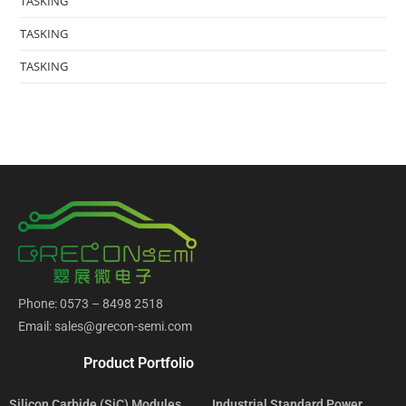
TASKING
TASKING
TASKING
Phone: 0573 – 8498 2518
Email: sales@grecon-semi.com
Product Portfolio
Silicon Carbide (SiC) Modules
Industrial Standard Power