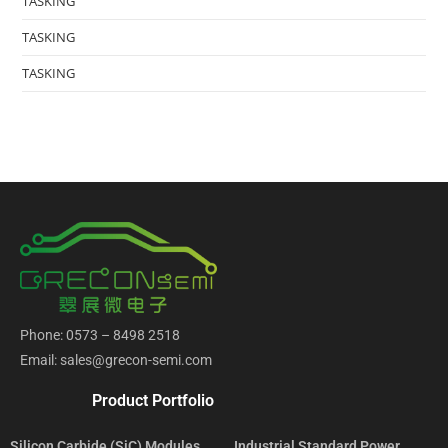
TASKING
TASKING
TASKING
Phone: 0573 – 8498 2518
Email: sales@grecon-semi.com
Product Portfolio
Silicon Carbide (SiC) Modules
Industrial Standard Power