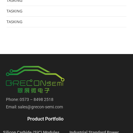
TASKING
TASKING
TASKING
Phone: 0573 – 8498 2518
Email: sales@grecon-semi.com
Product Portfolio
Silicon Carbide (SiC) Modules
Industrial Standard Power