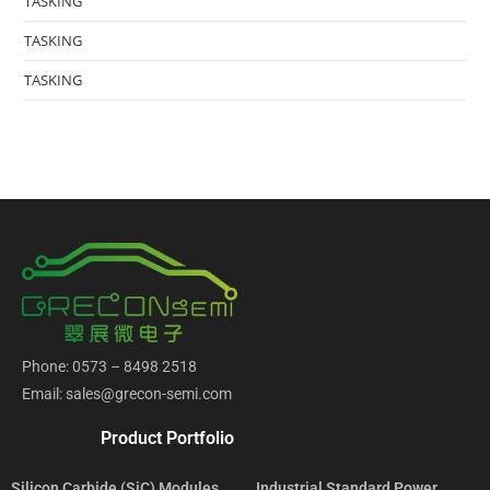
TASKING
TASKING
TASKING
Phone: 0573 – 8498 2518
Email: sales@grecon-semi.com
Product Portfolio
Silicon Carbide (SiC) Modules
Industrial Standard Power