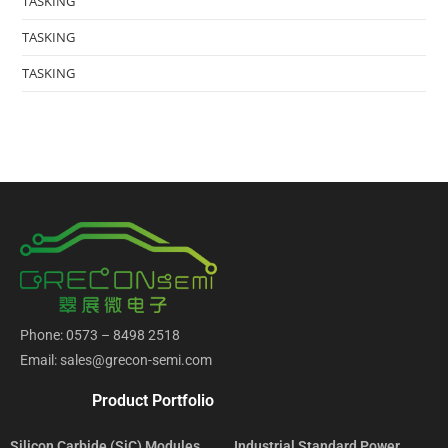
TASKING
TASKING
TASKING
Phone: 0573 – 8498 2518
Email: sales@grecon-semi.com
Product Portfolio
Silicon Carbide (SiC) Modules
Industrial Standard Power