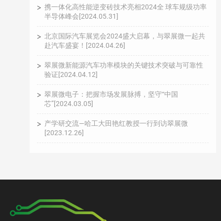
携一体化高性能逆变砖技术亮相2024全 球车规级功率
半导体峰会[2024.05.31]
北京国际汽车展览会2024盛大启幕，与翠展微一起共
赴汽车盛宴！[2024.04.26]
翠展微新能源汽车功率模块的关键技术突破与可靠性
验证[2024.04.12]
翠展微电子：把握市场发展脉搏，坚守“中国
芯”[2024.03.05]
产学研交流—哈工大田艳红教授一行到访翠展微
[2023.12.26]