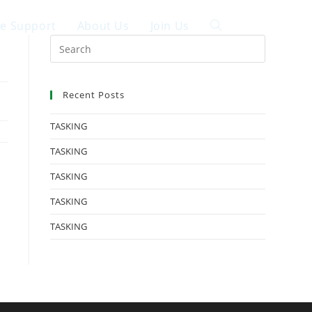
ce Support
About Us
Join Us
中文
Recent Posts
TASKING
TASKING
TASKING
TASKING
TASKING