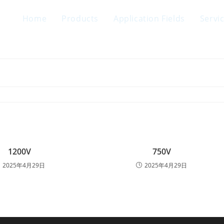
Home
Products
Application Fields
Servi
1200V
750V
2025年4月29日
2025年4月29日