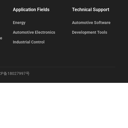
Application Fields
Technical Support
Energy
Automotive Software
Automotive Electronics
Development Tools
te
Industrial Control
CP备18027997号