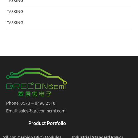
TASKING
TASKING
TASKING
Phone: 0573 – 8498 2518
Email: sales@grecon-semi.com
Product Portfolio
Silicon Carbide (SiC) Modules
Industrial Standard Power