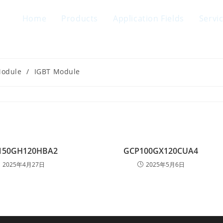
Home
Products
Application Fields
Servi
Module
/
IGBT Module
150GH120HBA2
GCP100GX120CUA4
2025年4月27日
2025年5月6日