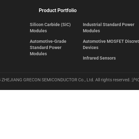
Product Portfolio
Silicon Carbide (SiC)
Industrial Standard Power
Modules
Modules
Automotive-Grade
Automotive MOSFET Discre
Standard Power
Devices
Modules
Infrared Sensors
 ZHEJIANG GRECON SEMICONDUCTOR Co., Ltd. All rights reserved.
沪I