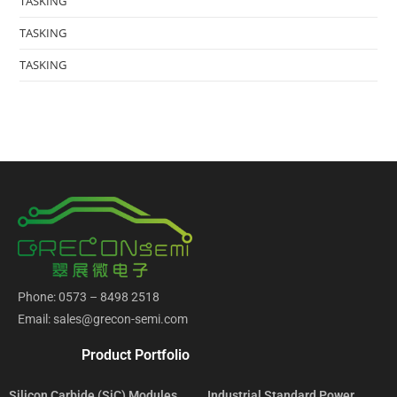
TASKING
TASKING
TASKING
Phone: 0573 – 8498 2518
Email: sales@grecon-semi.com
Product Portfolio
Silicon Carbide (SiC) Modules
Industrial Standard Power