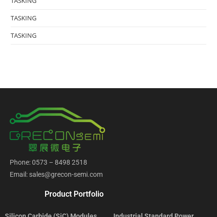
TASKING
TASKING
TASKING
Phone: 0573 – 8498 2518
Email: sales@grecon-semi.com
Product Portfolio
Silicon Carbide (SiC) Modules
Industrial Standard Power