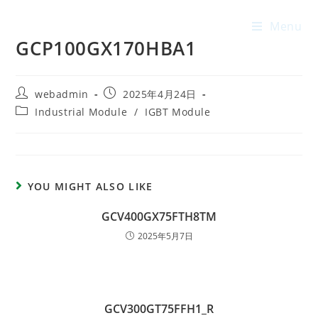
Menu
GCP100GX170HBA1
webadmin
2025年4月24日
Industrial Module
/
IGBT Module
YOU MIGHT ALSO LIKE
GCV400GX75FTH8TM
2025年5月7日
GCV300GT75FFH1_R