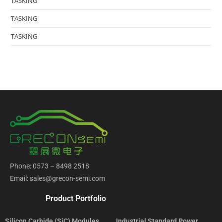
TASKING
TASKING
TASKING
Phone: 0573 – 8498 2518
Email: sales@grecon-semi.com
Product Portfolio
Silicon Carbide (SiC) Modules
Industrial Standard Power