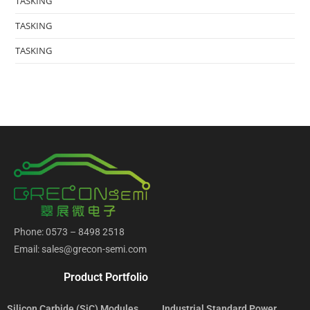
TASKING
TASKING
TASKING
Phone: 0573 – 8498 2518
Email: sales@grecon-semi.com
Product Portfolio
Silicon Carbide (SiC) Modules
Industrial Standard Power