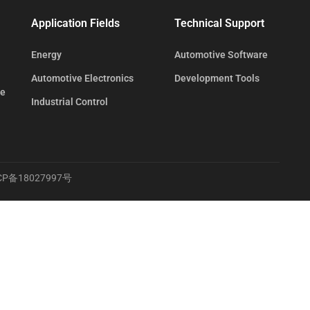
Application Fields
Technical Support
Energy
Automotive Software
Automotive Electronics
Development Tools
te
Industrial Control
CP备18027997号