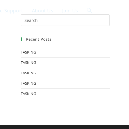
ce Support
About Us
Join Us
中文
Recent Posts
TASKING
TASKING
TASKING
TASKING
TASKING