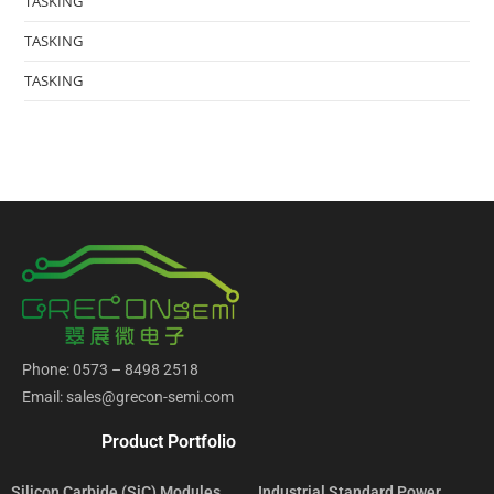
TASKING
TASKING
TASKING
Phone: 0573 – 8498 2518
Email: sales@grecon-semi.com
Product Portfolio
Silicon Carbide (SiC) Modules
Industrial Standard Power