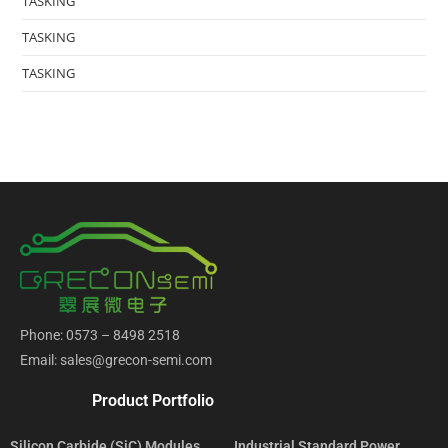
TASKING
TASKING
TASKING
Phone: 0573 – 8498 2518
Email: sales@grecon-semi.com
Product Portfolio
Silicon Carbide (SiC) Modules
Industrial Standard Power