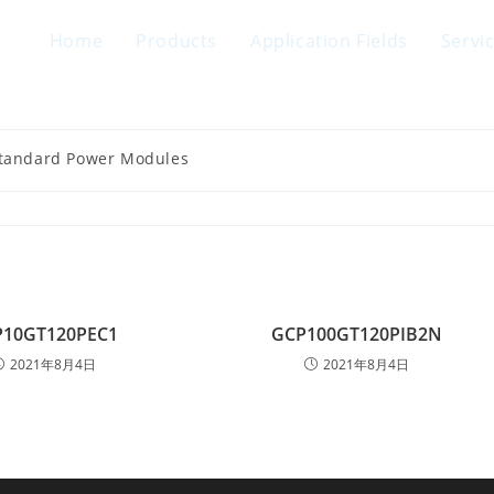
Home
Products
Application Fields
Servi
Standard Power Modules
P10GT120PEC1
GCP100GT120PIB2N
2021年8月4日
2021年8月4日