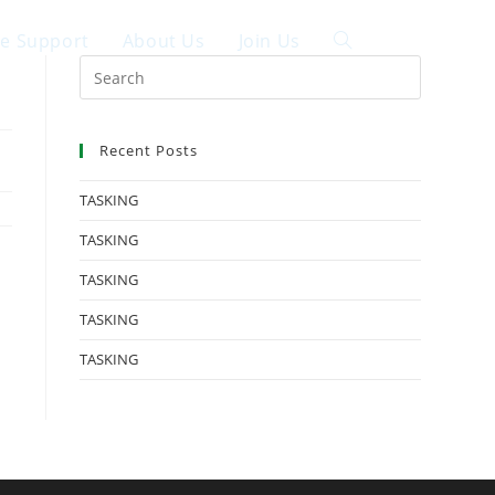
ce Support
About Us
Join Us
中文
Recent Posts
TASKING
TASKING
TASKING
TASKING
TASKING