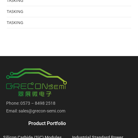
TASKING
TASKING
TASKING
Phone: 0573 – 8498 2518
Email: sales@grecon-semi.com
Product Portfolio
Silicon Carbide (SiC) Modules
Industrial Standard Power