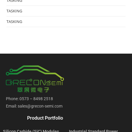
TASKING
TASKING
TASKING
Phone: 0573 – 8498 2518
Email: sales@grecon-semi.com
Product Portfolio
Silicon Carbide (SiC) Modules
Industrial Standard Power