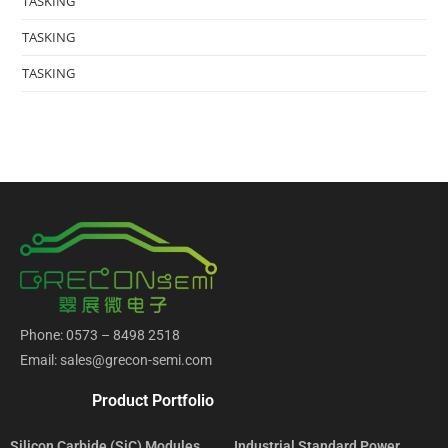
TASKING
TASKING
TASKING
Phone: 0573 – 8498 2518
Email: sales@grecon-semi.com
Product Portfolio
Silicon Carbide (SiC) Modules
Industrial Standard Power