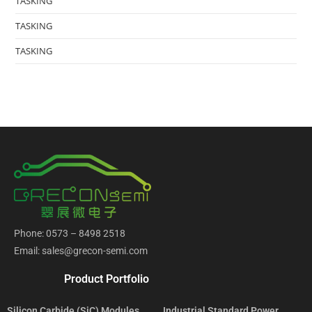
TASKING
TASKING
TASKING
Phone: 0573 – 8498 2518
Email: sales@grecon-semi.com
Product Portfolio
Silicon Carbide (SiC) Modules
Industrial Standard Power