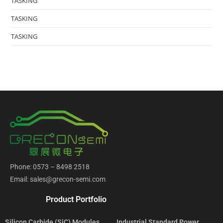
TASKING
TASKING
TASKING
Phone: 0573 – 8498 2518
Email: sales@grecon-semi.com
Product Portfolio
Silicon Carbide (SiC) Modules
Industrial Standard Power